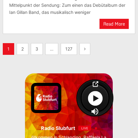
Mittelpunkt der Sendung: Zum einen das Debütalbum der
Ian Gillan Band, das musikalisch weniger
Read More
Seitennummerierung
1
2
3
…
127
der
Beiträge
Radio Slubfurt
LIVE
Willkommen in Schlanding, Raffaela Lackner