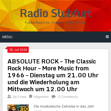
Skip
Radio Słubfurt
to
content
Freies Radio für Słubfurt und die Welt.
MENU
28. Juli 2026
ABSOLUTE ROCK – The Classic
Rock Hour – More Music from
1966 – Dienstag um 21.00 Uhr
und die Wiederholung am
Mittwoch um 12.00 Uhr
By
Frank
Allgemein
0 Comments
Die musikalische Zeitreise in das Jahr