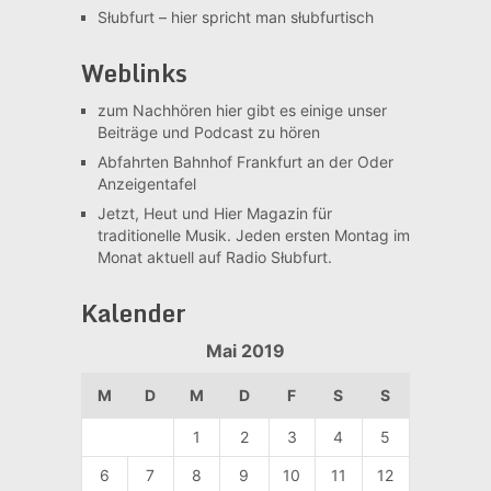
Słubfurt –
hier spricht man słubfurtisch
Weblinks
zum Nachhören
hier gibt es einige unser
Beiträge und Podcast zu hören
Abfahrten Bahnhof Frankfurt an der Oder
Anzeigentafel
Jetzt, Heut und Hier
Magazin für
traditionelle Musik. Jeden ersten Montag im
Monat aktuell auf Radio Słubfurt.
Kalender
Mai 2019
M
D
M
D
F
S
S
1
2
3
4
5
6
7
8
9
10
11
12