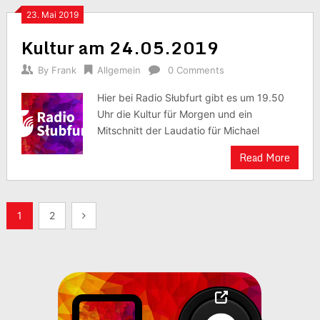
23. Mai 2019
Kultur am 24.05.2019
By
Frank
Allgemein
0 Comments
Hier bei Radio Słubfurt gibt es um 19.50
Uhr die Kultur für Morgen und ein
Mitschnitt der Laudatio für Michael
Read More
Seitennummerierung
1
2
der
Beiträge