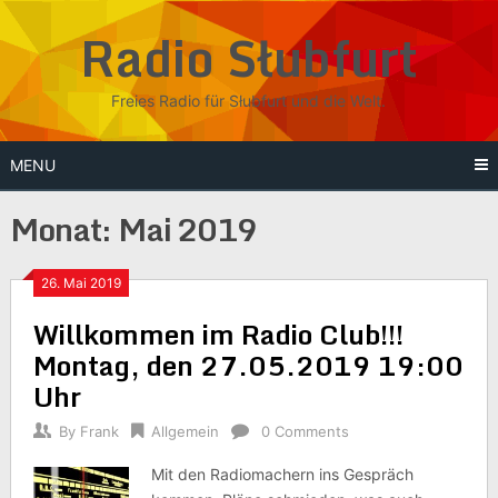
Skip
Radio Słubfurt
to
content
Freies Radio für Słubfurt und die Welt.
MENU
Monat:
Mai 2019
26. Mai 2019
Willkommen im Radio Club!!!
Montag, den 27.05.2019 19:00
Uhr
By
Frank
Allgemein
0 Comments
Mit den Radiomachern ins Gespräch