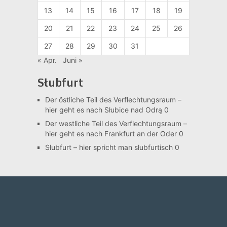
13
14
15
16
17
18
19
20
21
22
23
24
25
26
27
28
29
30
31
« Apr.
Juni »
Słubfurt
Der östliche Teil des Verflechtungsraum –
hier geht es nach Słubice nad Odrą 0
Der westliche Teil des Verflechtungsraum –
hier geht es nach Frankfurt an der Oder 0
Słubfurt –
hier spricht man słubfurtisch 0