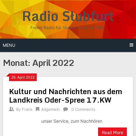
Skip
Radio Słubfurt
to
content
Freies Radio für Słubfurt und die Welt.
MENU
Monat:
April 2022
26. April 2022
Kultur und Nachrichten aus dem
Landkreis Oder-Spree 17.KW
By
Frank
Allgemein
0 Comments
unser Service, zum Nachhören
Read More