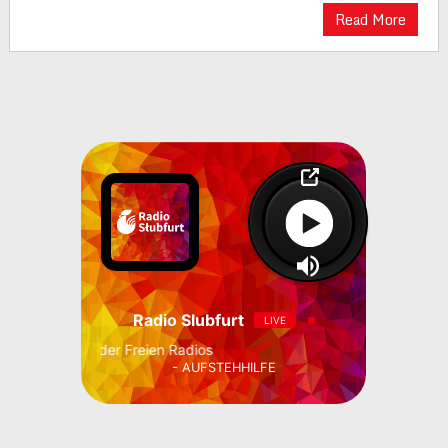
Read More
Radio Slubfurt
LIVE
enmagazin der Freien Radios
- AUFSTEHHILFE