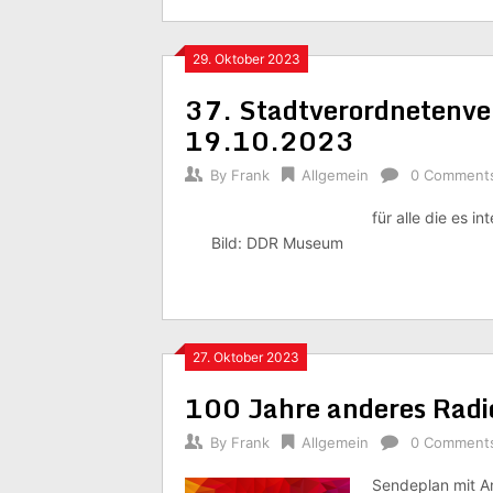
29. Oktober 2023
37. Stadtverordnetenv
19.10.2023
By
Frank
Allgemein
0 Comment
für alle die es i
Bild: DDR Museum
27. Oktober 2023
100 Jahre anderes Rad
By
Frank
Allgemein
0 Comment
Sendeplan mit A