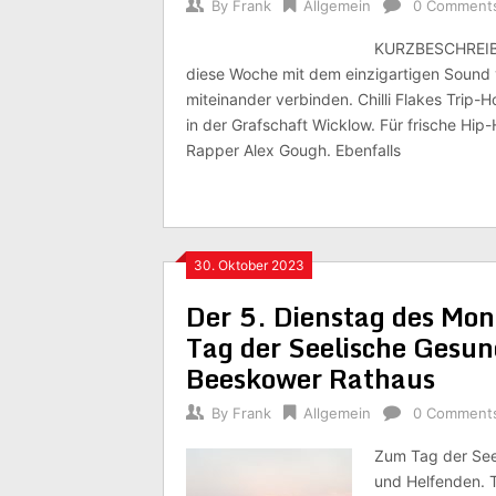
By
Frank
Allgemein
0 Comment
KURZBESCHREIBUN
diese Woche mit dem einzigartigen Sound vo
miteinander verbinden. Chilli Flakes Trip
in der Grafschaft Wicklow. Für frische Hip
Rapper Alex Gough. Ebenfalls
30. Oktober 2023
Der 5. Dienstag des Mo
Tag der Seelische Gesu
Beeskower Rathaus
By
Frank
Allgemein
0 Comment
Zum Tag der See
und Helfenden. 