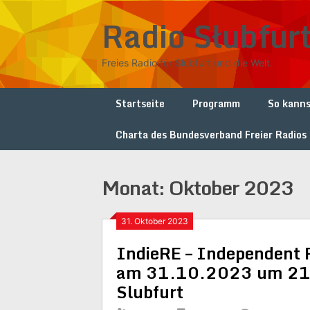
Skip
Radio Słubfur
to
content
Freies Radio für Słubfurt und die Welt.
Startseite
Programm
So kanns
Charta des Bundesverband Freier Radios
Monat:
Oktober 2023
31. Oktober 2023
IndieRE – Independent 
am 31.10.2023 um 21.0
Slubfurt