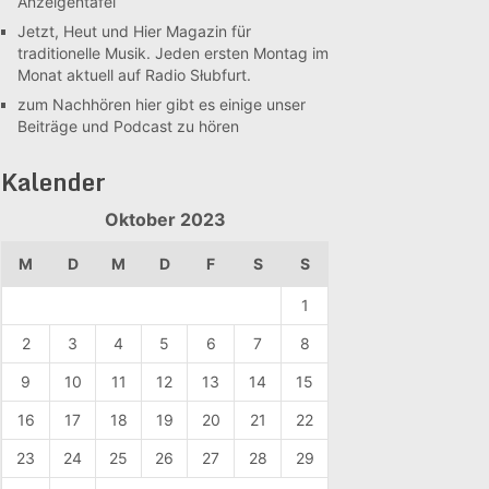
Anzeigentafel
Jetzt, Heut und Hier
Magazin für
traditionelle Musik. Jeden ersten Montag im
Monat aktuell auf Radio Słubfurt.
zum Nachhören
hier gibt es einige unser
Beiträge und Podcast zu hören
Kalender
Oktober 2023
M
D
M
D
F
S
S
1
2
3
4
5
6
7
8
9
10
11
12
13
14
15
16
17
18
19
20
21
22
23
24
25
26
27
28
29