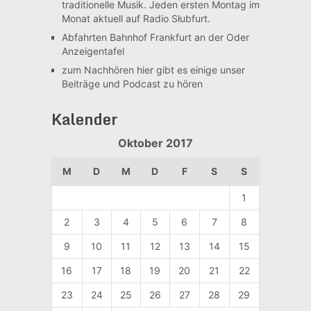
traditionelle Musik. Jeden ersten Montag im
Monat aktuell auf Radio Słubfurt.
Abfahrten Bahnhof Frankfurt an der Oder
Anzeigentafel
zum Nachhören
hier gibt es einige unser
Beiträge und Podcast zu hören
Kalender
Oktober 2017
M
D
M
D
F
S
S
1
2
3
4
5
6
7
8
9
10
11
12
13
14
15
16
17
18
19
20
21
22
23
24
25
26
27
28
29