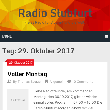
Skip
Radio Słubfurt
to
content
Freies Radio für Słubfurt und die Welt.
MENU
Tag:
29. Oktober 2017
29. Oktober 2017
Voller Montag
By
Thomas Strauch
Allgemein
0 Comments
Liebe Radiofreunde, am kommenden
Montag, den 30.10.2017, gibt es wieder
einmal volles Programm: 07:00 – 10:00 Die
Radio-Slubfurt-Morgen-Show mit viel