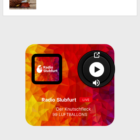
Radio Slubfurt
LIVE
Der Knutschfleck
99 LUFTBALLONS