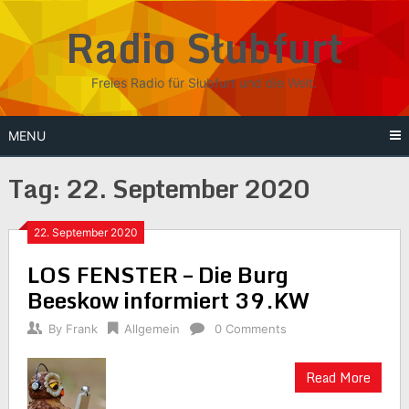
Skip
Radio Słubfurt
to
content
Freies Radio für Słubfurt und die Welt.
MENU
Tag:
22. September 2020
22. September 2020
LOS FENSTER – Die Burg
Beeskow informiert 39.KW
By
Frank
Allgemein
0 Comments
Read More