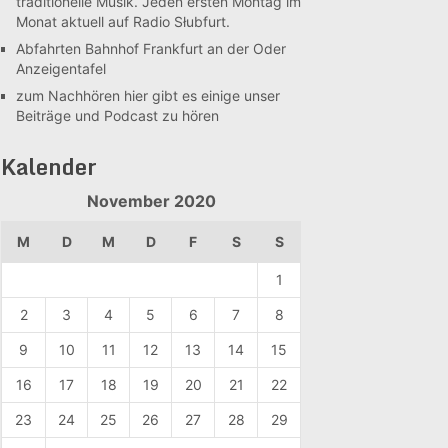
traditionelle Musik. Jeden ersten Montag im
Monat aktuell auf Radio Słubfurt.
Abfahrten Bahnhof Frankfurt an der Oder
Anzeigentafel
zum Nachhören
hier gibt es einige unser
Beiträge und Podcast zu hören
Kalender
November 2020
M
D
M
D
F
S
S
1
2
3
4
5
6
7
8
9
10
11
12
13
14
15
16
17
18
19
20
21
22
23
24
25
26
27
28
29