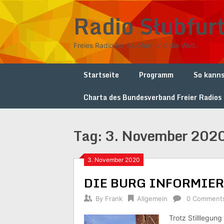
Skip
Radio Słubfur
to
content
Freies Radio für Słubfurt und die Welt.
Startseite
Programm
So kanns
Charta des Bundesverband Freier Radios
Tag:
3. November 202
3. November 2020
DIE BURG INFORMIER
By
Frank
Allgemein
0 Comment
Trotz Stilllegun