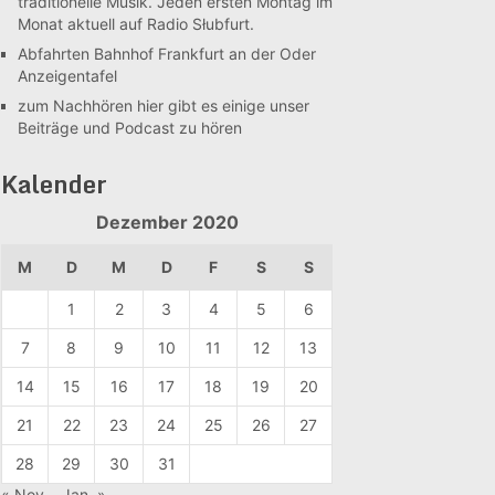
traditionelle Musik. Jeden ersten Montag im
Monat aktuell auf Radio Słubfurt.
Abfahrten Bahnhof Frankfurt an der Oder
Anzeigentafel
zum Nachhören
hier gibt es einige unser
Beiträge und Podcast zu hören
Kalender
Dezember 2020
M
D
M
D
F
S
S
1
2
3
4
5
6
7
8
9
10
11
12
13
14
15
16
17
18
19
20
21
22
23
24
25
26
27
28
29
30
31
« Nov.
Jan. »