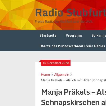
Skip
Radio Słubfur
to
content
Freies Radio für Słubfurt und die Welt.
Startseite
Programm
So kanns
Charta des Bundesverband Freier Radios
14. Dezember 2020
Home
Allgemein
Manja Präkels – Als ich mit Hitler Schnap
Manja Präkels – Als
Schnapskirschen 