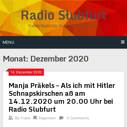
Skip
Radio Słubfurt
to
content
Freies Radio für Słubfurt und die Welt.
MENU
Monat:
Dezember 2020
14. Dezember 2020
Manja Präkels – Als ich mit Hitler
Schnapskirschen aß am
14.12.2020 um 20.00 Uhr bei
Radio Slubfurt
By
Frank
Allgemein
0 Comments