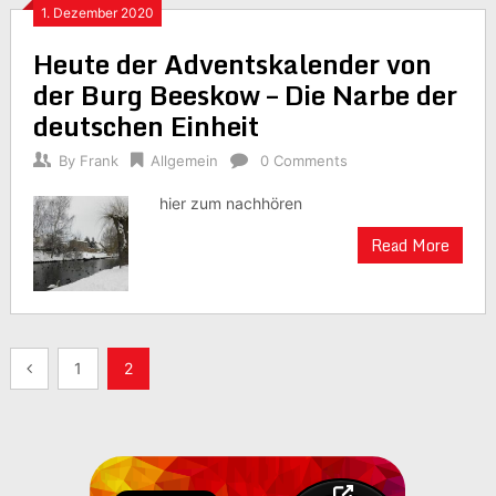
1. Dezember 2020
Heute der Adventskalender von
der Burg Beeskow – Die Narbe der
deutschen Einheit
By
Frank
Allgemein
0 Comments
hier zum nachhören
Read More
Seitennummerierung
1
2
der
Beiträge