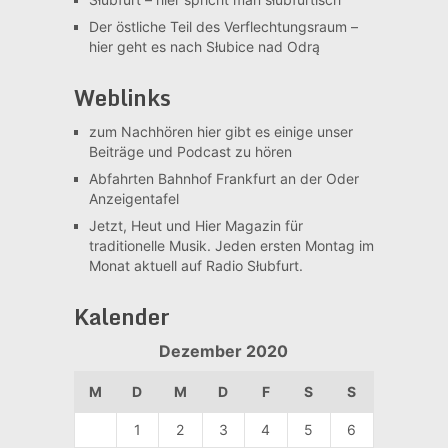
Der östliche Teil des Verflechtungsraum –
hier geht es nach Słubice nad Odrą
Weblinks
zum Nachhören
hier gibt es einige unser
Beiträge und Podcast zu hören
Abfahrten Bahnhof Frankfurt an der Oder
Anzeigentafel
Jetzt, Heut und Hier
Magazin für
traditionelle Musik. Jeden ersten Montag im
Monat aktuell auf Radio Słubfurt.
Kalender
Dezember 2020
M
D
M
D
F
S
S
1
2
3
4
5
6