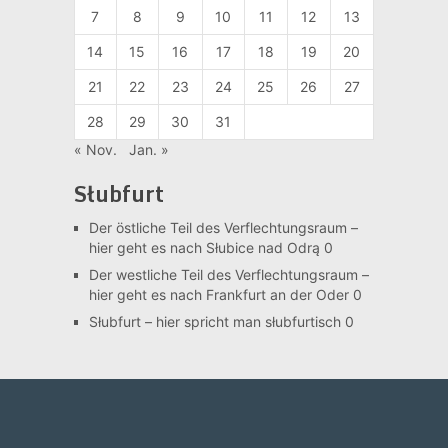
7
8
9
10
11
12
13
14
15
16
17
18
19
20
21
22
23
24
25
26
27
28
29
30
31
« Nov.
Jan. »
Słubfurt
Der östliche Teil des Verflechtungsraum –
hier geht es nach Słubice nad Odrą 0
Der westliche Teil des Verflechtungsraum –
hier geht es nach Frankfurt an der Oder 0
Słubfurt –
hier spricht man słubfurtisch 0