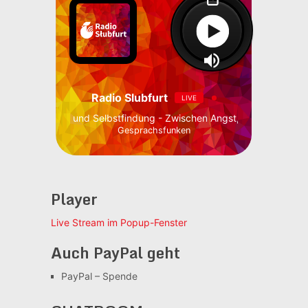
Radio Slubfurt
LIVE
t, Solosex und Selbstfindung - Zwischen Angst, Solosex und Selbst
Gesprachsfunken
Player
Live Stream im Popup-Fenster
Auch PayPal geht
PayPal – Spende