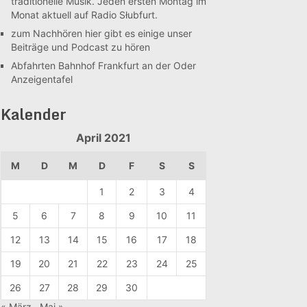
traditionelle Musik. Jeden ersten Montag im
Monat aktuell auf Radio Słubfurt.
zum Nachhören
hier gibt es einige unser
Beiträge und Podcast zu hören
Abfahrten Bahnhof Frankfurt an der Oder
Anzeigentafel
Kalender
April 2021
M
D
M
D
F
S
S
1
2
3
4
5
6
7
8
9
10
11
12
13
14
15
16
17
18
19
20
21
22
23
24
25
26
27
28
29
30
« März
Mai »