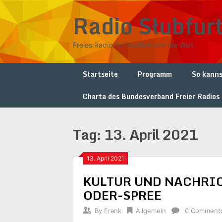
Skip
Radio Słubfur
to
content
Freies Radio für Słubfurt und die Welt.
Startseite
Programm
So kanns
Charta des Bundesverband Freier Radios
Tag:
13. April 2021
13. April 2021
KULTUR UND NACHRI
ODER-SPREE
By
Frank
Allgemein
0 Comment