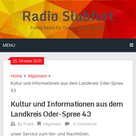
Skip
Radio Słubfurt
to
content
Freies Radio für Słubfurt und die Welt.
MENU
25. Oktober 2021
Home
Allgemein
Kultur und Informationen aus dem Landkreis Oder-Spree
43
Kultur und Informationen aus dem
Landkreis Oder-Spree 43
By
Frank
Allgemein
0 Comments
unser Service zum Vor- und Nachhören.