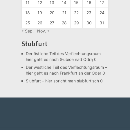
11
12
13
14
15
16
17
18
19
20
21
22
23
24
25
26
27
28
29
30
31
« Sep.
Nov. »
Słubfurt
Der östliche Teil des Verflechtungsraum –
hier geht es nach Słubice nad Odrą 0
Der westliche Teil des Verflechtungsraum –
hier geht es nach Frankfurt an der Oder 0
Słubfurt –
hier spricht man słubfurtisch 0