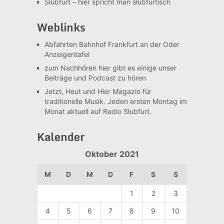
Słubfurt –
hier spricht man słubfurtisch
Weblinks
Abfahrten Bahnhof Frankfurt an der Oder
Anzeigentafel
zum Nachhören
hier gibt es einige unser
Beiträge und Podcast zu hören
Jetzt, Heut und Hier
Magazin für
traditionelle Musik. Jeden ersten Montag im
Monat aktuell auf Radio Słubfurt.
Kalender
Oktober 2021
M
D
M
D
F
S
S
1
2
3
4
5
6
7
8
9
10