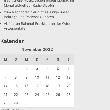
traditionelle Musik. Jeden ersten Montag im
Monat aktuell auf Radio Słubfurt.
zum Nachhören
hier gibt es einige unser
Beiträge und Podcast zu hören
Abfahrten Bahnhof Frankfurt an der Oder
Anzeigentafel
Kalender
November 2022
M
D
M
D
F
S
S
1
2
3
4
5
6
7
8
9
10
11
12
13
14
15
16
17
18
19
20
21
22
23
24
25
26
27
28
29
30
« Okt.
Dez. »