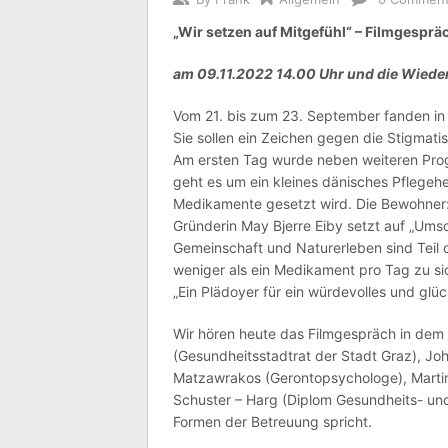
„Wir setzen auf Mitgefühl“ – Filmgespr
am 09.11.2022 14.00 Uhr und die Wiede
Vom 21. bis zum 23. September fanden in
Sie sollen ein Zeichen gegen die Stigmat
Am ersten Tag wurde neben weiteren Prog
geht es um ein kleines dänisches Pflegehe
Medikamente gesetzt wird. Die Bewohner:
Gründerin May Bjerre Eiby setzt auf „Ums
Gemeinschaft und Naturerleben sind Teil 
weniger als ein Medikament pro Tag zu si
„Ein Plädoyer für ein würdevolles und glü
Wir hören heute das Filmgespräch in dem 
(Gesundheitsstadtrat der Stadt Graz), Joha
Matzawrakos (Gerontopsychologe), Martin
Schuster – Harg (Diplom Gesundheits- un
Formen der Betreuung spricht.