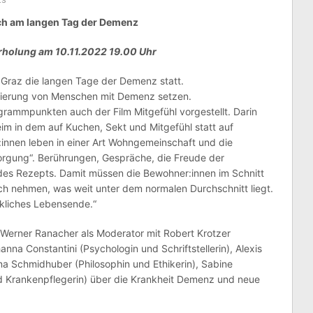
äch am langen Tag der Demenz
rholung am 10.11.2022 19.00 Uhr
 Graz die langen Tage der Demenz statt.
isierung von Menschen mit Demenz setzen.
rammpunkten auch der Film Mitgefühl vorgestellt. Darin
im in dem auf Kuchen, Sekt und Mitgefühl statt auf
innen leben in einer Art Wohngemeinschaft und die
orgung“. Berührungen, Gespräche, die Freude der
des Rezepts. Damit müssen die Bewohner:innen im Schnitt
ch nehmen, was weit unter dem normalen Durchschnitt liegt.
ckliches Lebensende.“
Werner Ranacher als Moderator mit Robert Krotzer
nna Constantini (Psychologin und Schriftstellerin), Alexis
a Schmidhuber (Philosophin und Ethikerin), Sabine
d Krankenpflegerin) über die Krankheit Demenz und neue