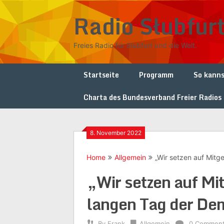
Skip
Radio Słubfur
to
content
Freies Radio für Słubfurt und die Welt.
Startseite
Programm
So kanns
Charta des Bundesverband Freier Radios
8. November 2022
Home
Allgemein
„Wir setzen auf Mit
„Wir setzen auf Mi
langen Tag der De
By
Frank
Allgemein
0 Commen