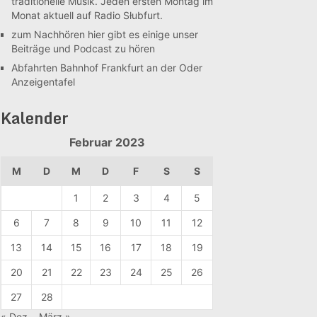
traditionelle Musik. Jeden ersten Montag im
Monat aktuell auf Radio Słubfurt.
zum Nachhören
hier gibt es einige unser
Beiträge und Podcast zu hören
Abfahrten Bahnhof Frankfurt an der Oder
Anzeigentafel
Kalender
Februar 2023
M
D
M
D
F
S
S
1
2
3
4
5
6
7
8
9
10
11
12
13
14
15
16
17
18
19
20
21
22
23
24
25
26
27
28
« Dez.
März »