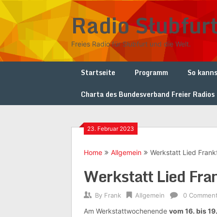
Skip
Radio Słubfur
to
content
Freies Radio für Słubfurt und die Welt.
Startseite
Programm
So kanns
Charta des Bundesverband Freier Radios
23. Februar 2023
Home
Allgemein
Werkstatt Lied Frank
Werkstatt Lied Fra
By
Frank
Allgemein
0 Commen
Am Werkstattwochenende
vom 16. bis 19