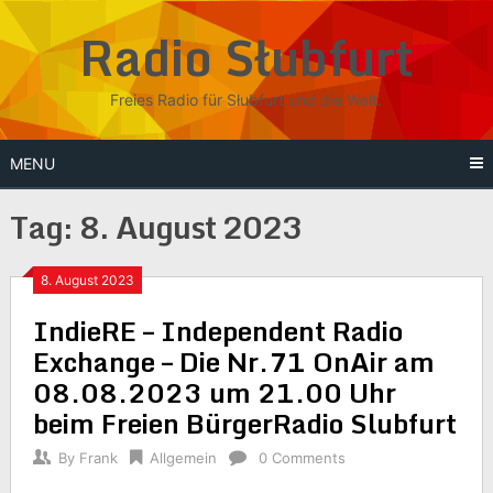
Skip
Radio Słubfurt
to
content
Freies Radio für Słubfurt und die Welt.
MENU
Tag:
8. August 2023
8. August 2023
IndieRE – Independent Radio
Exchange – Die Nr.71 OnAir am
08.08.2023 um 21.00 Uhr
beim Freien BürgerRadio Slubfurt
By
Frank
Allgemein
0 Comments