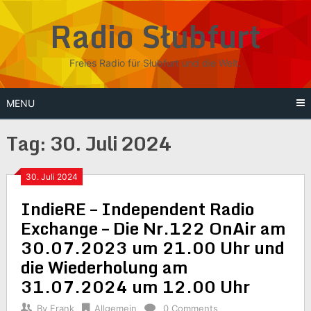
Skip
Radio Słubfurt
to
content
Freies Radio für Słubfurt und die Welt.
MENU
Tag:
30. Juli 2024
30. Juli 2024
IndieRE – Independent Radio
Exchange – Die Nr.122 OnAir am
30.07.2023 um 21.00 Uhr und
die Wiederholung am
31.07.2024 um 12.00 Uhr
By
Frank
Allgemein
0 Comments