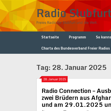
Skip
Radio Słubfur
to
content
Freies Radio für Słubfurt und die Welt.
Startseite
Programm
So kanns
Charta des Bundesverband Freier Radios
Tag:
28. Januar 2025
28. Januar 2025
Radio Connection – Ausb
zwei Brüdern aus Afgh
und am 29.01.2025 um 