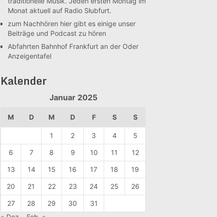
traditionelle Musik. Jeden ersten Montag im
Monat aktuell auf Radio Słubfurt.
zum Nachhören
hier gibt es einige unser
Beiträge und Podcast zu hören
Abfahrten Bahnhof Frankfurt an der Oder
Anzeigentafel
Kalender
Januar 2025
M
D
M
D
F
S
S
1
2
3
4
5
6
7
8
9
10
11
12
13
14
15
16
17
18
19
20
21
22
23
24
25
26
27
28
29
30
31
« Dez.
Feb. »