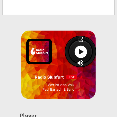
Radio Slubfurt
LIVE
Wer ist das Volk
Paul Bartsch & Band
Player