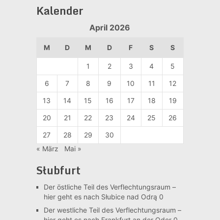
Kalender
April 2026
M
D
M
D
F
S
S
1
2
3
4
5
6
7
8
9
10
11
12
13
14
15
16
17
18
19
20
21
22
23
24
25
26
27
28
29
30
« März
Mai »
Słubfurt
Der östliche Teil des Verflechtungsraum –
hier geht es nach Słubice nad Odrą 0
Der westliche Teil des Verflechtungsraum –
hier geht es nach Frankfurt an der Oder 0