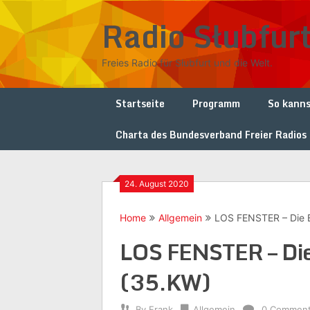
Skip
Radio Słubfur
to
content
Freies Radio für Słubfurt und die Welt.
Startseite
Programm
So kanns
Charta des Bundesverband Freier Radios
24. August 2020
Home
Allgemein
LOS FENSTER – Die B
LOS FENSTER – Die
(35.KW)
By
Frank
Allgemein
0 Commen