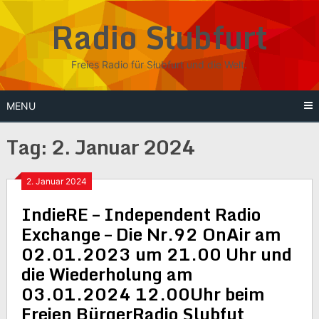
Skip
Radio Słubfurt
to
content
Freies Radio für Słubfurt und die Welt.
MENU
Tag:
2. Januar 2024
2. Januar 2024
IndieRE – Independent Radio
Exchange – Die Nr.92 OnAir am
02.01.2023 um 21.00 Uhr und
die Wiederholung am
03.01.2024 12.00Uhr beim
Freien BürgerRadio Slubfut