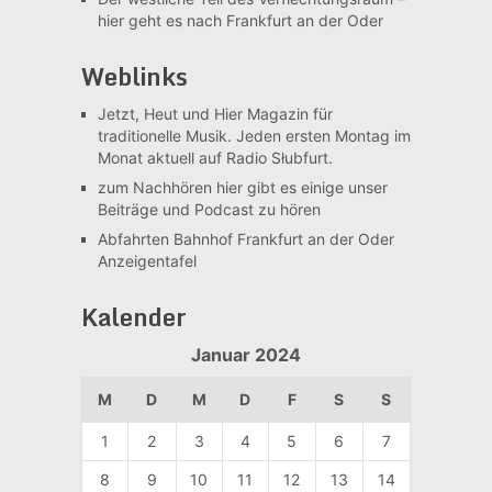
hier geht es nach Frankfurt an der Oder
Weblinks
Jetzt, Heut und Hier
Magazin für
traditionelle Musik. Jeden ersten Montag im
Monat aktuell auf Radio Słubfurt.
zum Nachhören
hier gibt es einige unser
Beiträge und Podcast zu hören
Abfahrten Bahnhof Frankfurt an der Oder
Anzeigentafel
Kalender
Januar 2024
M
D
M
D
F
S
S
1
2
3
4
5
6
7
8
9
10
11
12
13
14