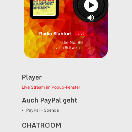
Radio Slubfurt
LIVE
Die No. 96
Live in Reitwein
Player
Live Stream im Popup-Fenster
Auch PayPal geht
PayPal – Spende
CHATROOM