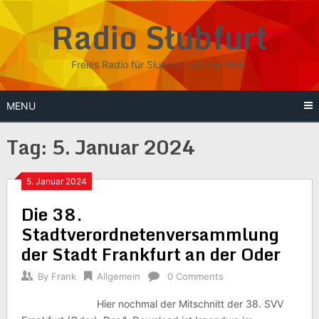
Skip
Radio Słubfurt
to
content
Freies Radio für Słubfurt und die Welt.
MENU
Tag:
5. Januar 2024
5. Januar 2024
Die 38.
Stadtverordnetenversammlung
der Stadt Frankfurt an der Oder
By
Frank
Allgemein
0 Comments
Hier nochmal der Mitschnitt der 38. SVV