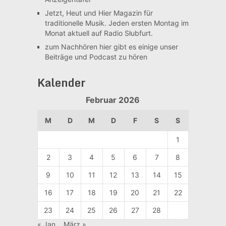
Jetzt, Heut und Hier
Magazin für
traditionelle Musik. Jeden ersten Montag im
Monat aktuell auf Radio Słubfurt.
zum Nachhören
hier gibt es einige unser
Beiträge und Podcast zu hören
Kalender
Februar 2026
M
D
M
D
F
S
S
1
2
3
4
5
6
7
8
9
10
11
12
13
14
15
16
17
18
19
20
21
22
23
24
25
26
27
28
« Jan.
März »