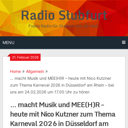
Skip
Radio Słubfurt
to
content
Freies Radio für Słubfurt und die Welt.
MENU
21. Februar 2026
Home
Allgemein
… macht Musik und MEE(H)R – heute mit Nico Kutzner
zum Thema Karneval 2026 in Düsseldorf am Rhein – bei
uns am 24.02.2026 um 17.00 Uhr zu hören
… macht Musik und MEE(H)R –
heute mit Nico Kutzner zum Thema
Karneval 2026 in Düsseldorf am