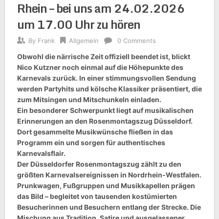
Rhein – bei uns am 24.02.2026
um 17.00 Uhr zu hören
By
Frank
Allgemein
0 Comments
Obwohl die närrische Zeit offiziell beendet ist, blickt
Nico Kutzner noch einmal auf die Höhepunkte des
Karnevals zurück. In einer stimmungsvollen Sendung
werden Partyhits und kölsche Klassiker präsentiert, die
zum Mitsingen und Mitschunkeln einladen.
Ein besonderer Schwerpunkt liegt auf musikalischen
Erinnerungen an den Rosenmontagszug Düsseldorf.
Dort gesammelte Musikwünsche fließen in das
Programm ein und sorgen für authentisches
Karnevalsflair.
Der Düsseldorfer Rosenmontagszug zählt zu den
größten Karnevalsereignissen in Nordrhein-Westfalen.
Prunkwagen, Fußgruppen und Musikkapellen prägen
das Bild – begleitet von tausenden kostümierten
Besucherinnen und Besuchern entlang der Strecke. Die
Mischung aus Tradition, Satire und ausgelassener